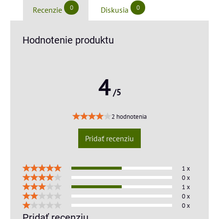
0
0
Recenzie
Diskusia
Hodnotenie produktu
4
/5
2 hodnotenia
Pridať recenziu
1 x
0 x
1 x
0 x
0 x
Pridať recenziu