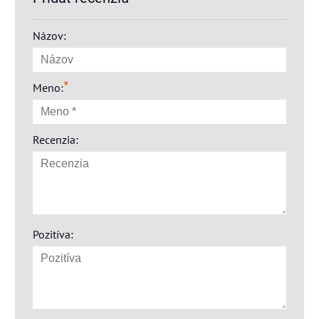
Názov:
*
Meno:
Recenzia:
Pozitíva: