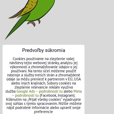
Predvoľby súkromia
KONTAKTNÉ ÚDAJE
Cookies používame na zlepšenie vašej
návštevy tejto webovej stránky, analýzu jej
O nás
výkonnosti a zhromažďovanie údajov o jej
používaní. Na tento účel môžeme použiť
nástroje a služby tretích strán a zhromaždené
Kontakt
údaje sa môžu preniesť k partnerom v EÚ, USA
alebo iných krajinách. Súbory cookies na
Požičovňa náradia
zlepšenie relevancie reklám využíva
služba
Google Ads – podrobnosti tu
alebo
Meta
– podrobnosti tu
(Facebook, Instagram).
Názory našich zákazníkov
Kliknutím na „Prijať všetky cookies“ vyjadrujete
svoj súhlas s týmto spracovaním. Nižšie môžete
Mapa stránok
nájsť podrobné informácie alebo upraviť svoje
preferencie