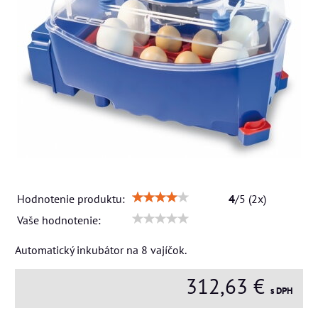
Hodnotenie produktu:
4
/
5
(
2
x)
Vaše hodnotenie:
Automatický inkubátor na 8 vajíčok.
312,63 €
s DPH