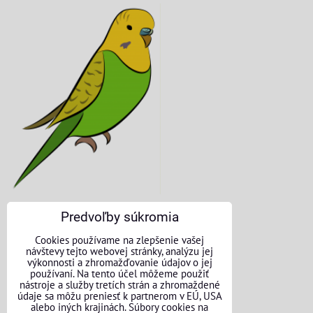
Predvoľby súkromia
KONTAKTNÉ ÚDAJE
Cookies používame na zlepšenie vašej
návštevy tejto webovej stránky, analýzu jej
O nás
výkonnosti a zhromažďovanie údajov o jej
používaní. Na tento účel môžeme použiť
nástroje a služby tretích strán a zhromaždené
Kontakt
údaje sa môžu preniesť k partnerom v EÚ, USA
alebo iných krajinách. Súbory cookies na