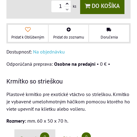
DO KOŠÍKA
ks
Pridať k Obľúbeným
Pridať do zoznamu
Doručenia
Dostupnosť:
Na objednávku
Osobne na predajni
•
0 €
•
Krmítko so strieškou
Plastové krmítko pre exotické vtáctvo so strieškou. Krmítko
je vybavené umelohmotným háčikom pomocou ktorého ho
viete upevniť na klietku alebo volieru.
Rozmery:
mm. 60 x 50 x 70 h.
0
0