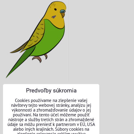
Predvoľby súkromia
KONTAKTNÉ ÚDAJE
Cookies používame na zlepšenie vašej
návštevy tejto webovej stránky, analýzu jej
O nás
výkonnosti a zhromažďovanie údajov o jej
používaní. Na tento účel môžeme použiť
nástroje a služby tretích strán a zhromaždené
Kontakt
údaje sa môžu preniesť k partnerom v EÚ, USA
alebo iných krajinách. Súbory cookies na
Požičovňa náradia
zlepšenie relevancie reklám využíva