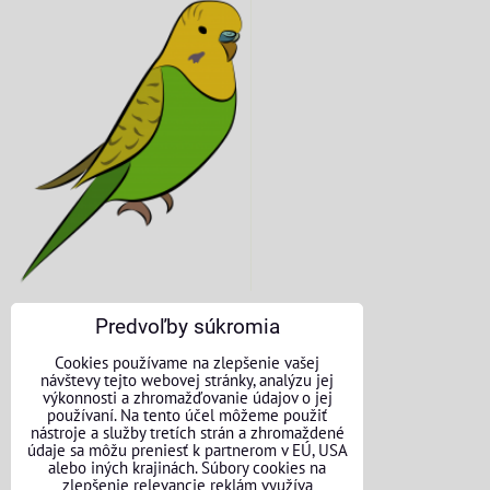
Predvoľby súkromia
KONTAKTNÉ ÚDAJE
Cookies používame na zlepšenie vašej
návštevy tejto webovej stránky, analýzu jej
O nás
výkonnosti a zhromažďovanie údajov o jej
používaní. Na tento účel môžeme použiť
nástroje a služby tretích strán a zhromaždené
Kontakt
údaje sa môžu preniesť k partnerom v EÚ, USA
alebo iných krajinách. Súbory cookies na
Požičovňa náradia
zlepšenie relevancie reklám využíva