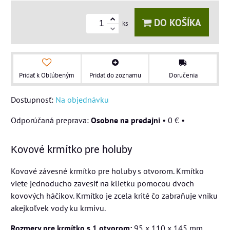
DO KOŠÍKA
ks
Pridať k Obľúbeným
Pridať do zoznamu
Doručenia
Dostupnosť:
Na objednávku
Osobne na predajni
•
0 €
•
Kovové krmítko pre holuby
Kovové závesné krmítko pre holuby s otvorom. Krmítko
viete jednoducho zavesiť na klietku pomocou dvoch
kovových háčikov. Krmítko je zcela krité čo zabraňuje vniku
akejkoľvek vody ku krmivu.
Rozmery pre krmítko s 1 otvorom:
95 x 110 x 145 mm.