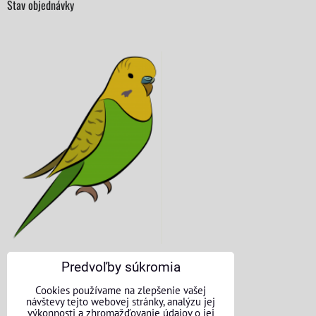
Stav objednávky
Predvoľby súkromia
KONTAKTNÉ ÚDAJE
Cookies používame na zlepšenie vašej
návštevy tejto webovej stránky, analýzu jej
O nás
výkonnosti a zhromažďovanie údajov o jej