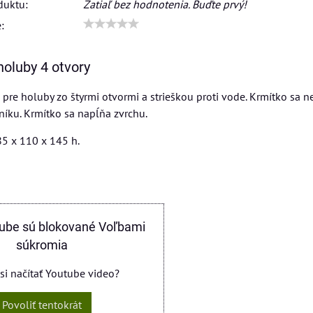
duktu:
Zatiaľ bez hodnotenia. Buďte prvý!
:
holuby 4 otvory
 pre holuby zo štyrmi otvormi a strieškou proti vode. Krmítko sa n
íku. Krmítko sa napĺňa zvrchu.
5 x 110 x 145 h.
ube sú blokované Voľbami
súkromia
 si načítať Youtube video?
Povoliť tentokrát