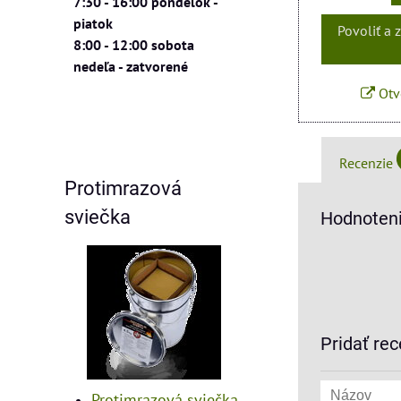
7:30 - 16:00 pondelok -
piatok
Povoliť a 
8:00 - 12:00 sobota
nedeľa - zatvorené
Otv
Recenzie
Protimrazová
sviečka
Hodnoteni
Pridať rec
Protimrazová sviečka