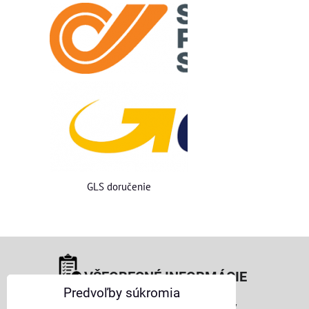
GLS doručenie
VŠEOBECNÉ INFORMÁCIE
Predvoľby súkromia
Obchodné podmienky pre osoby