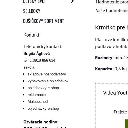
DETSKÝ SVET
Hodnotenie pro
SELLBOXY
Vaše hodnotenie
DUŠIČKOVÝ SORTIMENT
Krmítko pre 
Kontakt
Plastové krmítko
Telefonický kontakt:
podlavu v holubn
Brigita Ághová
Rozmery:
mm. 18
tel. č:0918 856 634
sekcia:
Kapacita:
0,8 kg.
skladové hospodárstvo
vybavovanie objednávok
objednavky e-shop
Videá Yout
reklamacie
Maloobchod
objednávky e-shop
Prajete
Otváracie hodiny: