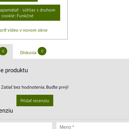
zapamätať - súhlas s druhom
cookie: Funkčné
oriť video v novom okne
0
0
Diskusia
e produktu
Zatiaľ bez hodnotenia. Buďte prvý!
Pridať recenziu
enziu