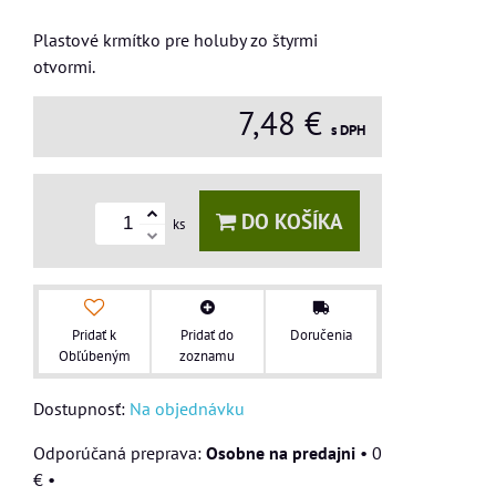
Plastové krmítko pre holuby zo štyrmi
otvormi.
7,48 €
s DPH
DO KOŠÍKA
ks
Pridať k
Pridať do
Doručenia
Obľúbeným
zoznamu
Dostupnosť:
Na objednávku
Osobne na predajni
•
0
€
•