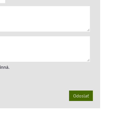
inná.
Odoslať