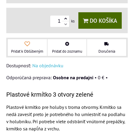
DO KOŠÍKA
ks
Pridať k Obľúbeným
Pridať do zoznamu
Doručenia
Dostupnosť:
Na objednávku
Osobne na predajni
•
0 €
•
Plastové krmítko 3 otvory zelené
Plastové krmítko pre holuby s troma otvormy. Krmítko sa
nedá zavesiť preto je potrebného ho umiestniť na podlahu
v holubníku. Pri potrebe viete odstrániť vnútorné prepážky,
krmítko sa napĺňa z vrchu.