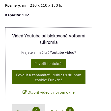
Rozmery:
mm. 210 x 110 x 150 h.
Kapacita:
1 kg
Videá Youtube sú blokované Voľbami
súkromia
Prajete si načítať Youtube video?
Povoliť tentokrát
Povoliť a zapamätať - súhlas s druhom
cookie: Funkčné
Otvoriť video v novom okne
0
0