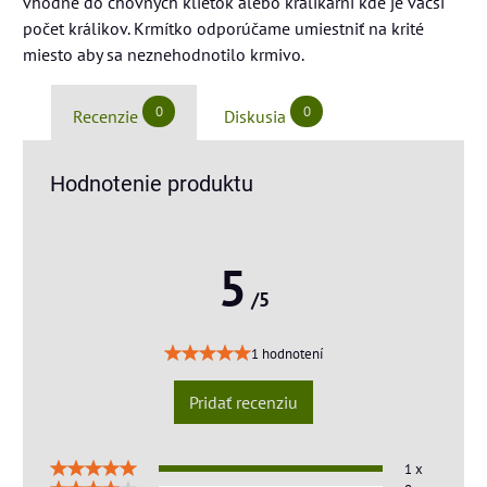
vhodné do chovných klietok alebo králikární kde je väčší
počet králikov. Krmítko odporúčame umiestniť na krité
miesto aby sa neznehodnotilo krmivo.
0
0
Recenzie
Diskusia
Hodnotenie produktu
5
/5
1 hodnotení
Pridať recenziu
1 x