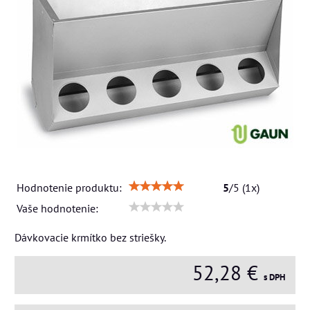
Hodnotenie produktu:
5
/
5
(
1
x)
Vaše hodnotenie:
Dávkovacie krmítko bez striešky.
52,28 €
s DPH