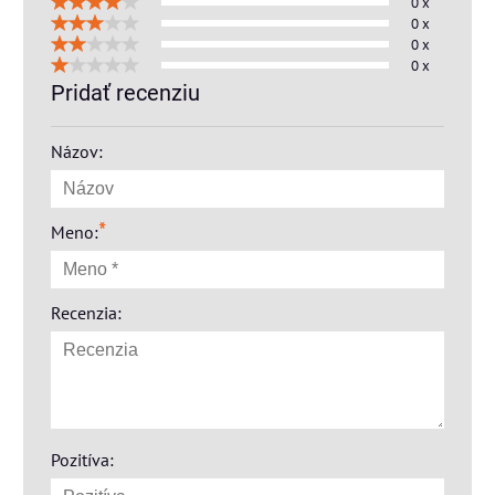
0 x
0 x
0 x
0 x
Pridať recenziu
Názov:
*
Meno:
Recenzia:
Pozitíva: