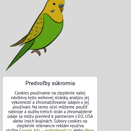
Predvoľby súkromia
KONTAKTNÉ ÚDAJE
Cookies používame na zlepšenie vašej
návštevy tejto webovej stránky, analýzu jej
O nás
výkonnosti a zhromažďovanie údajov o jej
používaní. Na tento účel môžeme použiť
nástroje a služby tretích strán a zhromaždené
Kontakt
údaje sa môžu preniesť k partnerom v EÚ, USA
alebo iných krajinách. Súbory cookies na
Požičovňa náradia
zlepšenie relevancie reklám využíva
služba
Google Ads – podrobnosti tu
alebo
Meta