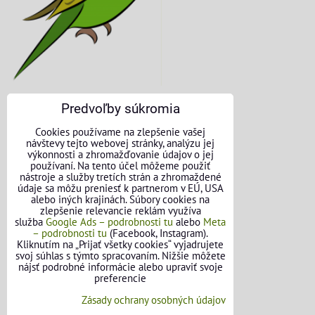
Predvoľby súkromia
KONTAKTNÉ ÚDAJE
Cookies používame na zlepšenie vašej
návštevy tejto webovej stránky, analýzu jej
O nás
výkonnosti a zhromažďovanie údajov o jej
používaní. Na tento účel môžeme použiť
nástroje a služby tretích strán a zhromaždené
Kontakt
údaje sa môžu preniesť k partnerom v EÚ, USA
alebo iných krajinách. Súbory cookies na
Požičovňa náradia
zlepšenie relevancie reklám využíva
služba
Google Ads – podrobnosti tu
alebo
Meta
– podrobnosti tu
(Facebook, Instagram).
Názory našich zákazníkov
Kliknutím na „Prijať všetky cookies“ vyjadrujete
svoj súhlas s týmto spracovaním. Nižšie môžete
Mapa stránok
nájsť podrobné informácie alebo upraviť svoje
preferencie
SLEDUJTE NÁS
Zásady ochrany osobných údajov