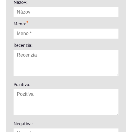
Názov:
*
Meno:
Recenzia:
Pozitíva:
Negatíva: