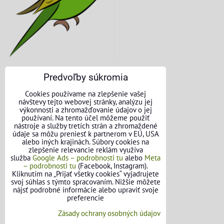
Predvoľby súkromia
KONTAKTNÉ ÚDAJE
Cookies používame na zlepšenie vašej
návštevy tejto webovej stránky, analýzu jej
O nás
výkonnosti a zhromažďovanie údajov o jej
používaní. Na tento účel môžeme použiť
nástroje a služby tretích strán a zhromaždené
Kontakt
údaje sa môžu preniesť k partnerom v EÚ, USA
alebo iných krajinách. Súbory cookies na
Požičovňa náradia
zlepšenie relevancie reklám využíva
služba
Google Ads – podrobnosti tu
alebo
Meta
– podrobnosti tu
(Facebook, Instagram).
Názory našich zákazníkov
Kliknutím na „Prijať všetky cookies“ vyjadrujete
svoj súhlas s týmto spracovaním. Nižšie môžete
Mapa stránok
nájsť podrobné informácie alebo upraviť svoje
preferencie
SLEDUJTE NÁS
Zásady ochrany osobných údajov