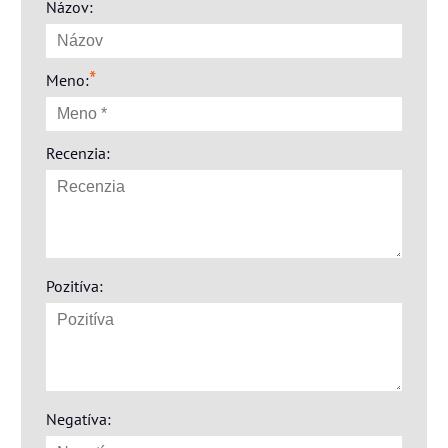
Názov:
*
Meno:
Recenzia:
Pozitíva:
Negatíva: