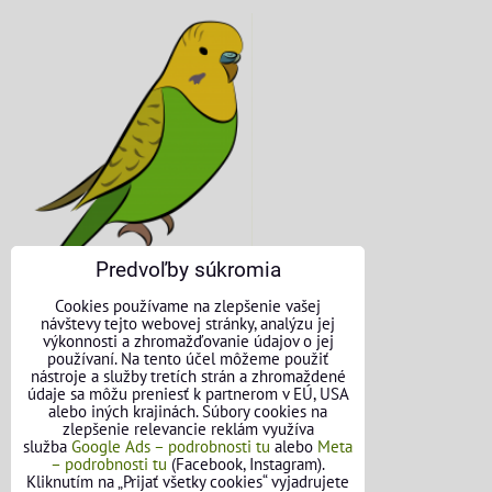
Predvoľby súkromia
Cookies používame na zlepšenie vašej
návštevy tejto webovej stránky, analýzu jej
výkonnosti a zhromažďovanie údajov o jej
používaní. Na tento účel môžeme použiť
KONTAKTNÉ ÚDAJE
nástroje a služby tretích strán a zhromaždené
údaje sa môžu preniesť k partnerom v EÚ, USA
alebo iných krajinách. Súbory cookies na
O nás
zlepšenie relevancie reklám využíva
služba
Google Ads – podrobnosti tu
alebo
Meta
Kontakt
– podrobnosti tu
(Facebook, Instagram).
Kliknutím na „Prijať všetky cookies“ vyjadrujete