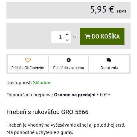
5,95 €
s DPH
DO KOŠÍKA
ks
Pridať k Obľúbeným
Pridať do zoznamu
Doručenia
Dostupnosť:
Skladom
Osobne na predajni
•
0 €
•
Hrebeň s rukoväťou GRO 5866
Hrebeň je vhodný na vyčesávanie dlhej aj polodlhej srsti.
Má pohodlné uchytenie z gumy.