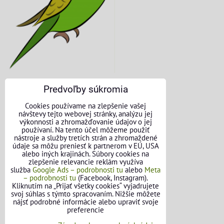
Predvoľby súkromia
KONTAKTNÉ ÚDAJE
Cookies používame na zlepšenie vašej
návštevy tejto webovej stránky, analýzu jej
O nás
výkonnosti a zhromažďovanie údajov o jej
používaní. Na tento účel môžeme použiť
nástroje a služby tretích strán a zhromaždené
Kontakt
údaje sa môžu preniesť k partnerom v EÚ, USA
alebo iných krajinách. Súbory cookies na
Požičovňa náradia
zlepšenie relevancie reklám využíva
služba
Google Ads – podrobnosti tu
alebo
Meta
– podrobnosti tu
(Facebook, Instagram).
Názory našich zákazníkov
Kliknutím na „Prijať všetky cookies“ vyjadrujete
svoj súhlas s týmto spracovaním. Nižšie môžete
Mapa stránok
nájsť podrobné informácie alebo upraviť svoje
preferencie
SLEDUJTE NÁS