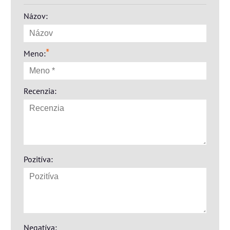
Názov:
*
Meno:
Recenzia:
Pozitíva:
Negatíva: