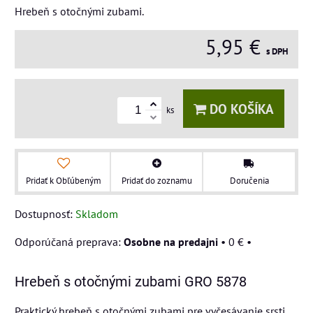
Hrebeň s otočnými zubami.
5,95 €
s DPH
DO KOŠÍKA
ks
Pridať k Obľúbeným
Pridať do zoznamu
Doručenia
Dostupnosť:
Skladom
Osobne na predajni
•
0 €
•
Hrebeň s otočnými zubami GRO 5878
Praktický hrebeň s otočnými zubami pre vyčesávanie srsti