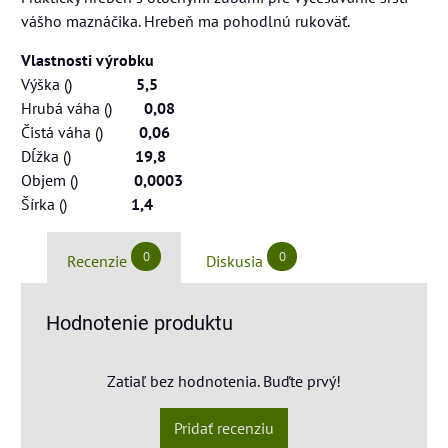
vášho maznáčika. Hrebeň ma pohodlnú rukoväť.
Vlastnosti výrobku
Výška ()
5,5
Hrubá váha ()
0,08
Čistá váha ()
0,06
Dĺžka ()
19,8
Objem ()
0,0003
Šírka ()
1,4
0
0
Recenzie
Diskusia
Hodnotenie produktu
Zatiaľ bez hodnotenia. Buďte prvý!
Pridať recenziu