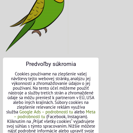
Predvoľby súkromia
KONTAKTNÉ ÚDAJE
Cookies používame na zlepšenie vašej
návštevy tejto webovej stránky, analýzu jej
O nás
výkonnosti a zhromažďovanie údajov o jej
používaní. Na tento účel môžeme použiť
nástroje a služby tretích strán a zhromaždené
Kontakt
údaje sa môžu preniesť k partnerom v EÚ, USA
alebo iných krajinách. Súbory cookies na
Požičovňa náradia
zlepšenie relevancie reklám využíva
služba
Google Ads – podrobnosti tu
alebo
Meta
– podrobnosti tu
(Facebook, Instagram).
Názory našich zákazníkov
Kliknutím na „Prijať všetky cookies“ vyjadrujete
svoj súhlas s týmto spracovaním. Nižšie môžete
Mapa stránok
nájsť podrobné informácie alebo upraviť svoje