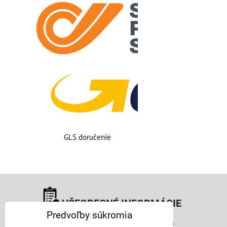
GLS doručenie
VŠEOBECNÉ INFORMÁCIE
Predvoľby súkromia
Obchodné podmienky pre osoby