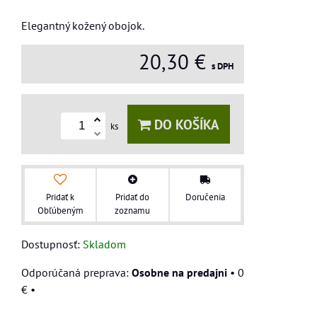
Elegantný kožený obojok.
20,30 €
s DPH
DO KOŠÍKA
ks
Pridať k
Pridať do
Doručenia
Obľúbeným
zoznamu
Dostupnosť:
Skladom
Osobne na predajni
•
0
€
•