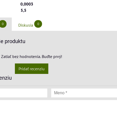
m ()
0,0003
a ()
5,5
0
0
Diskusia
e produktu
Zatiaľ bez hodnotenia. Buďte prvý!
Pridať recenziu
enziu