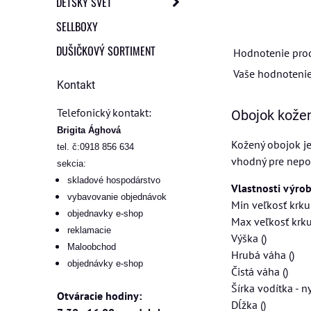
DETSKÝ SVET
SELLBOXY
DUŠIČKOVÝ SORTIMENT
Hodnotenie pro
Vaše hodnotenie
Kontakt
Telefonický kontakt:
Obojok kože
Brigita Ághová
Kožený obojok je
tel. č:0918 856 634
vhodný pre nepo
sekcia:
skladové hospodárstvo
Vlastnosti výro
vybavovanie objednávok
Min veľkos
objednavky e-shop
Max veľkos
reklamacie
Výšk
Maloobchod
Hrubá v
objednávky e-shop
Čistá v
Šírka vodítka - 
Otváracie hodiny:
Dĺžk