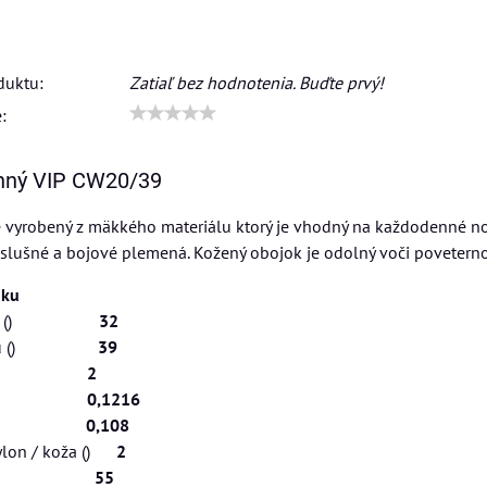
duktu:
Zatiaľ bez hodnotenia. Buďte prvý!
:
nný VIP CW20/39
 vyrobený z mäkkého materiálu ktorý je vhodný na každodenné nos
slušné a bojové plemená. Kožený obojok je odolný voči poveter
bku
ť krku ()
32
ť krku ()
39
a ()
2
áha ()
0,1216
áha ()
0,108
nylon / koža ()
2
a ()
55