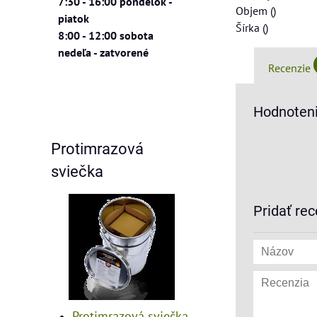
7:30 - 16:00 pondelok -
Obje
piatok
Šírk
8:00 - 12:00 sobota
nedeľa - zatvorené
Recenzie
Hodnoteni
Protimrazová
sviečka
Pridať rec
Protimrazová sviečka