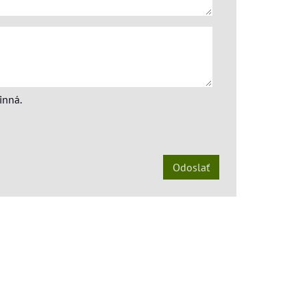
inná.
Odoslať