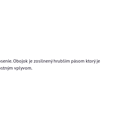
enie. Obojok je zosilnený hrubším pásom ktorý je
nostným vplyvom.