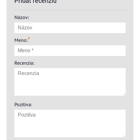
Pridať recenziu
Názov:
*
Meno:
Recenzia:
Pozitíva: