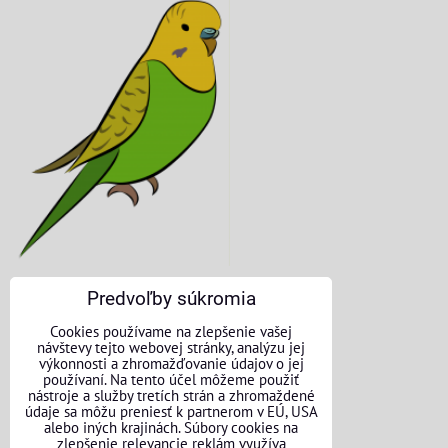
Predvoľby súkromia
KONTAKTNÉ ÚDAJE
Cookies používame na zlepšenie vašej
návštevy tejto webovej stránky, analýzu jej
O nás
výkonnosti a zhromažďovanie údajov o jej
používaní. Na tento účel môžeme použiť
nástroje a služby tretích strán a zhromaždené
Kontakt
údaje sa môžu preniesť k partnerom v EÚ, USA
alebo iných krajinách. Súbory cookies na
Požičovňa náradia
zlepšenie relevancie reklám využíva