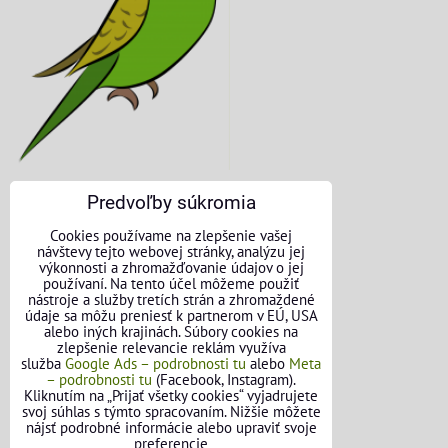
Predvoľby súkromia
KONTAKTNÉ ÚDAJE
Cookies používame na zlepšenie vašej
návštevy tejto webovej stránky, analýzu jej
O nás
výkonnosti a zhromažďovanie údajov o jej
používaní. Na tento účel môžeme použiť
nástroje a služby tretích strán a zhromaždené
Kontakt
údaje sa môžu preniesť k partnerom v EÚ, USA
alebo iných krajinách. Súbory cookies na
Požičovňa náradia
zlepšenie relevancie reklám využíva
služba
Google Ads – podrobnosti tu
alebo
Meta
– podrobnosti tu
(Facebook, Instagram).
Názory našich zákazníkov
Kliknutím na „Prijať všetky cookies“ vyjadrujete
svoj súhlas s týmto spracovaním. Nižšie môžete
Mapa stránok
nájsť podrobné informácie alebo upraviť svoje
preferencie