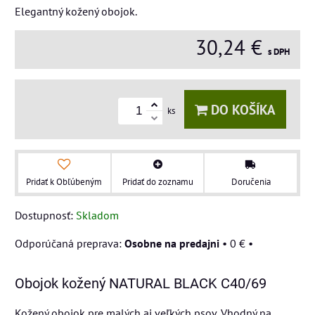
Elegantný kožený obojok.
30,24 €
s DPH
DO KOŠÍKA
ks
Pridať k Obľúbeným
Pridať do zoznamu
Doručenia
Dostupnosť:
Skladom
Osobne na predajni
•
0 €
•
Obojok kožený NATURAL BLACK C40/69
Kožený obojok pre malých aj veľkých psov. Vhodný na