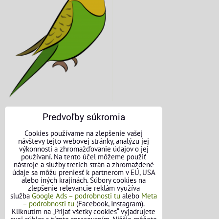
Predvoľby súkromia
KONTAKTNÉ ÚDAJE
Cookies používame na zlepšenie vašej
návštevy tejto webovej stránky, analýzu jej
O nás
výkonnosti a zhromažďovanie údajov o jej
používaní. Na tento účel môžeme použiť
nástroje a služby tretích strán a zhromaždené
Kontakt
údaje sa môžu preniesť k partnerom v EÚ, USA
alebo iných krajinách. Súbory cookies na
Požičovňa náradia
zlepšenie relevancie reklám využíva
služba
Google Ads – podrobnosti tu
alebo
Meta
– podrobnosti tu
(Facebook, Instagram).
Názory našich zákazníkov
Kliknutím na „Prijať všetky cookies“ vyjadrujete