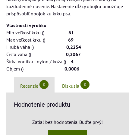
každodenné nosenie. Nastavenie dĺžky obojku umožňuje
prispôsobiť obojok ku krku psa.
Vlastnosti výrobku
Min veľkosť krku ()
61
Max veľkosť krku ()
69
Hrubá váha ()
0,2254
Čistá váha ()
0,2067
Šírka vodítka - nylon / koža ()
4
Objem ()
0,0006
0
0
Recenzie
Diskusia
Hodnotenie produktu
Zatiaľ bez hodnotenia. Buďte prvý!