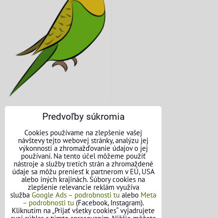
Predvoľby súkromia
KONTAKTNÉ ÚDAJE
Cookies používame na zlepšenie vašej
návštevy tejto webovej stránky, analýzu jej
O nás
výkonnosti a zhromažďovanie údajov o jej
používaní. Na tento účel môžeme použiť
nástroje a služby tretích strán a zhromaždené
Kontakt
údaje sa môžu preniesť k partnerom v EÚ, USA
alebo iných krajinách. Súbory cookies na
Požičovňa náradia
zlepšenie relevancie reklám využíva
služba
Google Ads – podrobnosti tu
alebo
Meta
– podrobnosti tu
(Facebook, Instagram).
Názory našich zákazníkov
Kliknutím na „Prijať všetky cookies“ vyjadrujete