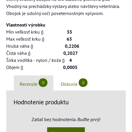
Vhodný na prechádzky výstavy alebo návštevy veterinára.
Obojok je odolný voči poveternostným vplyvom.
Vlastnosti výrobku
Min veľkosť krku ()
55
Max veľkosť krku ()
63
Hrubá váha ()
0,2206
Čistá váha ()
0,2027
Šírka vodítka - nylon / koža ()
4
Objem ()
0,0005
0
0
Recenzie
Diskusia
Hodnotenie produktu
Zatiaľ bez hodnotenia. Buďte prvý!