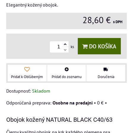
Elegantný kožený obojok.
28,60 €
s DPH
DO KOŠÍKA
ks
Pridať k Obľúbeným
Pridať do zoznamu
Doručenia
Dostupnosť:
Skladom
Osobne na predajni
•
0 €
•
Obojok kožený NATURAL BLACK C40/63
Čierny kvalitný obojok na krk každého plemena psa.