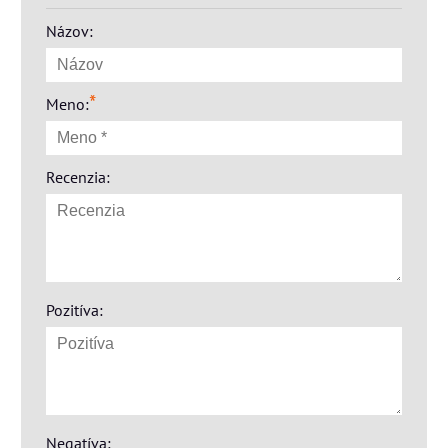
Názov:
*
Meno:
Recenzia:
Pozitíva:
Negatíva: