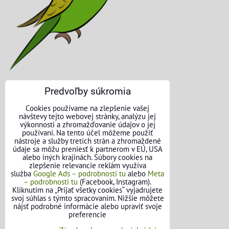
Predvoľby súkromia
KONTAKTNÉ ÚDAJE
Cookies používame na zlepšenie vašej
návštevy tejto webovej stránky, analýzu jej
O nás
výkonnosti a zhromažďovanie údajov o jej
používaní. Na tento účel môžeme použiť
nástroje a služby tretích strán a zhromaždené
Kontakt
údaje sa môžu preniesť k partnerom v EÚ, USA
alebo iných krajinách. Súbory cookies na
Požičovňa náradia
zlepšenie relevancie reklám využíva
služba
Google Ads – podrobnosti tu
alebo
Meta
– podrobnosti tu
(Facebook, Instagram).
Názory našich zákazníkov
Kliknutím na „Prijať všetky cookies“ vyjadrujete
svoj súhlas s týmto spracovaním. Nižšie môžete
Mapa stránok
nájsť podrobné informácie alebo upraviť svoje
preferencie
SLEDUJTE NÁS