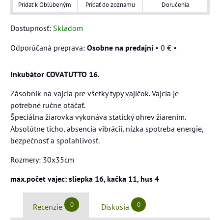
Pridať k Obľúbeným
Pridať do zoznamu
Doručenia
Dostupnosť:
Skladom
Osobne na predajni
•
0 €
•
Inkubátor COVATUTTO 16.
Zásobník na vajcia pre všetky typy vajíčok. Vajcia je
potrebné ručne otáčať.
Špeciálna žiarovka vykonáva statický ohrev žiarením.
Absolútne ticho, absencia vibrácií, nízka spotreba energie,
bezpečnosť a spoľahlivosť.
Rozmery: 30x35cm
max.počet vajec: sliepka 16, kačka 11, hus 4
0
0
Recenzie
Diskusia