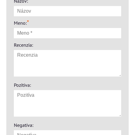
Názov:
*
Meno:
Recenzia:
Pozitíva:
Negatíva: