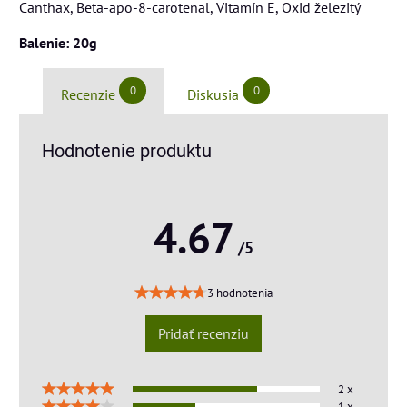
Canthax, Beta-apo-8-carotenal, Vitamín E, Oxid železitý
Balenie: 20g
0
0
Recenzie
Diskusia
Hodnotenie produktu
4.67
/5
3 hodnotenia
Pridať recenziu
2 x
1 x