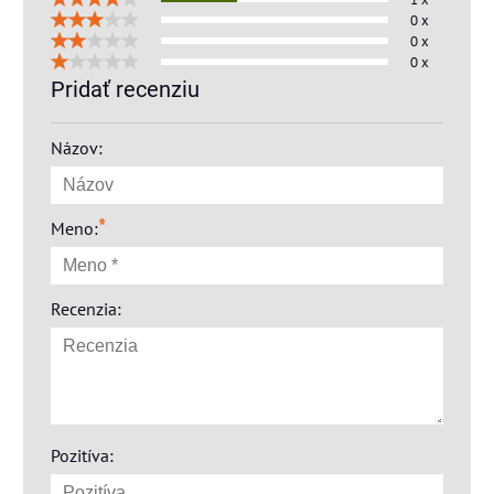
0 x
0 x
0 x
Pridať recenziu
Názov:
*
Meno:
Recenzia:
Pozitíva: