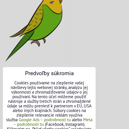
Predvoľby súkromia
KONTAKTNÉ ÚDAJE
Cookies používame na zlepšenie vašej
návštevy tejto webovej stránky, analýzu jej
O nás
výkonnosti a zhromažďovanie údajov o jej
používaní. Na tento účel môžeme použiť
nástroje a služby tretích strán a zhromaždené
Kontakt
údaje sa môžu preniesť k partnerom v EÚ, USA
alebo iných krajinách. Súbory cookies na
Požičovňa náradia
zlepšenie relevancie reklám využíva
služba
Google Ads – podrobnosti tu
alebo
Meta
– podrobnosti tu
(Facebook, Instagram).
Názory našich zákazníkov
Kliknutím na „Prijať všetky cookies“ vyjadrujete