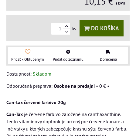
10,15 €
s DPH
DO KOŠÍKA
ks
Pridať k Obľúbeným
Pridať do zoznamu
Doručenia
Dostupnosť:
Skladom
Osobne na predajni
•
0 €
•
Can-tax červené farbivo 20g
Can-Tax
je červené farbivo založené na canthaxanthine.
Tento vitamínový doplnok je určený pre červené kanáre a
iné vtáky u ktorých zabezpečuje krásnu sýtu červenú farbu.
Pri podávaní tohoto prípravku je canthaxanthine