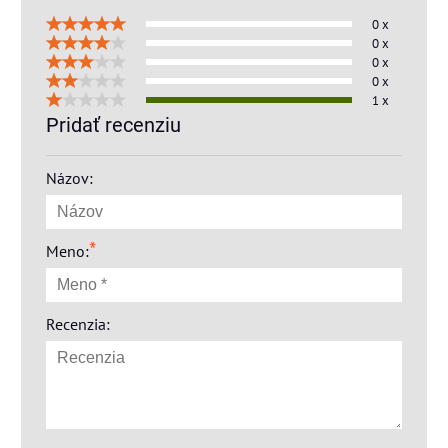
0 x
0 x
0 x
0 x
1 x
Pridať recenziu
Názov:
*
Meno:
Recenzia: