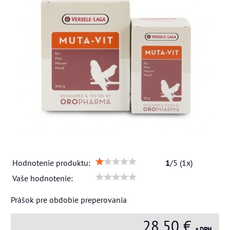
Hodnotenie produktu:
1
/
5
(
1
x)
Vaše hodnotenie:
Prášok pre obdobie preperovania
28,50 €
s DPH