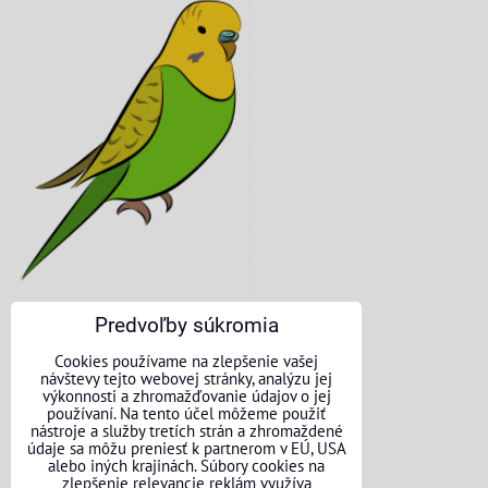
Predvoľby súkromia
KONTAKTNÉ ÚDAJE
Cookies používame na zlepšenie vašej
návštevy tejto webovej stránky, analýzu jej
O nás
výkonnosti a zhromažďovanie údajov o jej
používaní. Na tento účel môžeme použiť
nástroje a služby tretích strán a zhromaždené
Kontakt
údaje sa môžu preniesť k partnerom v EÚ, USA
alebo iných krajinách. Súbory cookies na
Požičovňa náradia
zlepšenie relevancie reklám využíva