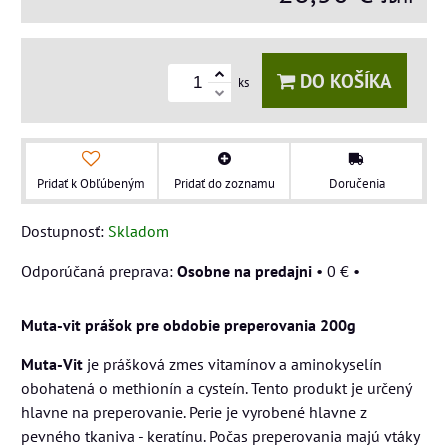
DO KOŠÍKA
ks
Pridať k Obľúbeným
Pridať do zoznamu
Doručenia
Dostupnosť:
Skladom
Osobne na predajni
•
0 €
•
Muta-vit prášok pre obdobie preperovania 200g
Muta-Vit
je prášková zmes vitamínov a aminokyselín
obohatená o methionín a cysteín. Tento produkt je určený
hlavne na preperovanie. Perie je vyrobené hlavne z
pevného tkaniva - keratínu. Počas preperovania majú vtáky