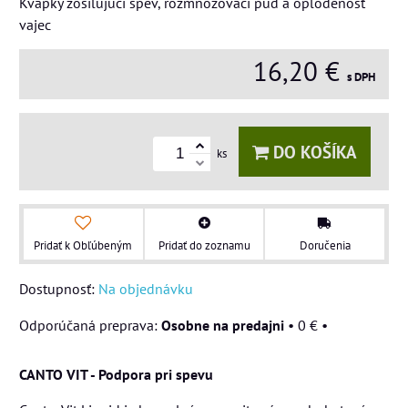
Kvapky zosilujúci spev, rozmnožovací pud a oplodenosť
vajec
16,20 €
s DPH
DO KOŠÍKA
ks
Pridať k Obľúbeným
Pridať do zoznamu
Doručenia
Dostupnosť:
Na objednávku
Osobne na predajni
•
0 €
•
CANTO VIT - Podpora pri spevu