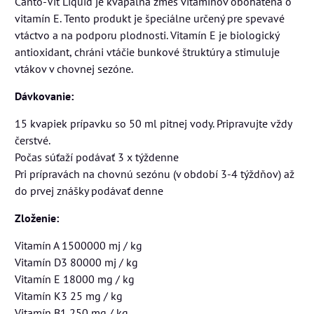
Canto-Vit Liquid je kvapalná zmes vitamínov obohatená o
vitamín E. Tento produkt je špeciálne určený pre spevavé
vtáctvo a na podporu plodnosti. Vitamín E je biologický
antioxidant, chráni vtáčie bunkové štruktúry a stimuluje
vtákov v chovnej sezóne.
Dávkovanie:
15 kvapiek prípavku so 50 ml pitnej vody. Pripravujte vždy
čerstvé.
Počas súťaží podávať 3 x týždenne
Pri prípravách na chovnú sezónu (v období 3-4 týždňov) až
do prvej znášky podávať denne
Zloženie:
Vitamín A 1500000 mj / kg
Vitamín D3 80000 mj / kg
Vitamín E 18000 mg / kg
Vitamín K3 25 mg / kg
Vitamín B1 250 mg / kg