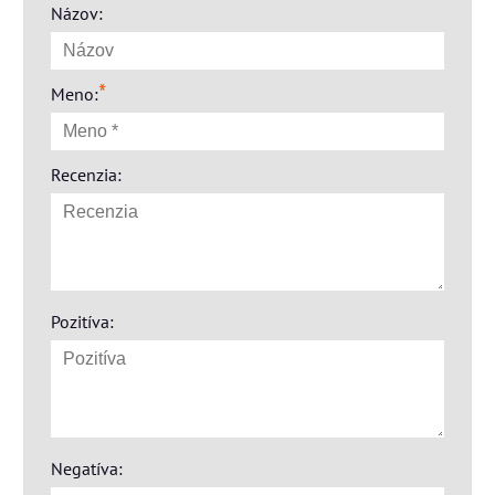
Názov:
*
Meno:
Recenzia:
Pozitíva:
Negatíva: