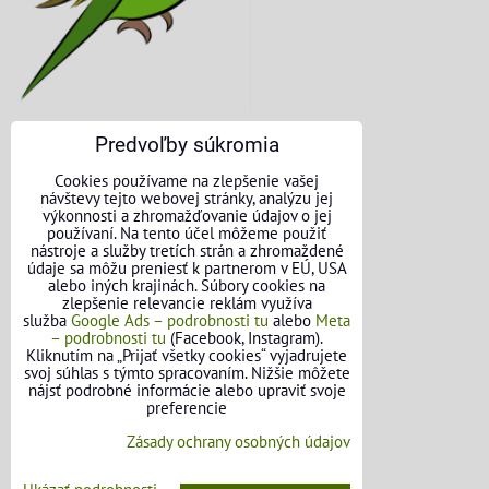
Predvoľby súkromia
KONTAKTNÉ ÚDAJE
Cookies používame na zlepšenie vašej
návštevy tejto webovej stránky, analýzu jej
O nás
výkonnosti a zhromažďovanie údajov o jej
používaní. Na tento účel môžeme použiť
nástroje a služby tretích strán a zhromaždené
Kontakt
údaje sa môžu preniesť k partnerom v EÚ, USA
alebo iných krajinách. Súbory cookies na
Požičovňa náradia
zlepšenie relevancie reklám využíva
služba
Google Ads – podrobnosti tu
alebo
Meta
– podrobnosti tu
(Facebook, Instagram).
Názory našich zákazníkov
Kliknutím na „Prijať všetky cookies“ vyjadrujete
svoj súhlas s týmto spracovaním. Nižšie môžete
Mapa stránok
nájsť podrobné informácie alebo upraviť svoje
preferencie
SLEDUJTE NÁS
Zásady ochrany osobných údajov
Facebook