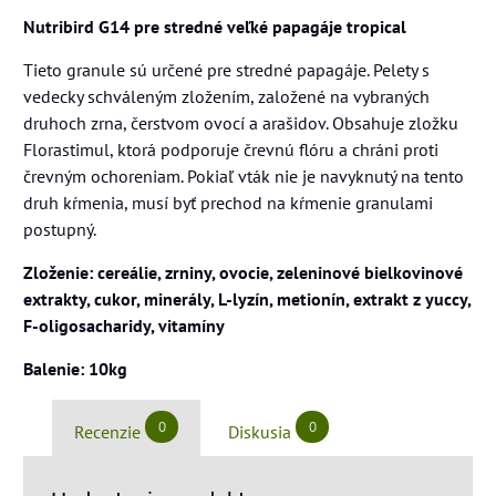
Nutribird G14 pre stredné veľké papagáje tropical
Tieto granule sú určené pre stredné papagáje. Pelety s
vedecky schváleným zložením, založené na vybraných
druhoch zrna, čerstvom ovocí a arašidov. Obsahuje zložku
Florastimul, ktorá podporuje črevnú flóru a chráni proti
črevným ochoreniam. Pokiaľ vták nie je navyknutý na tento
druh kŕmenia, musí byť prechod na kŕmenie granulami
postupný.
Zloženie: cereálie, zrniny, ovocie, zeleninové bielkovinové
extrakty, cukor, minerály, L-lyzín, metionín, extrakt z yuccy,
F-oligosacharidy, vitamíny
Balenie: 10kg
0
0
Recenzie
Diskusia