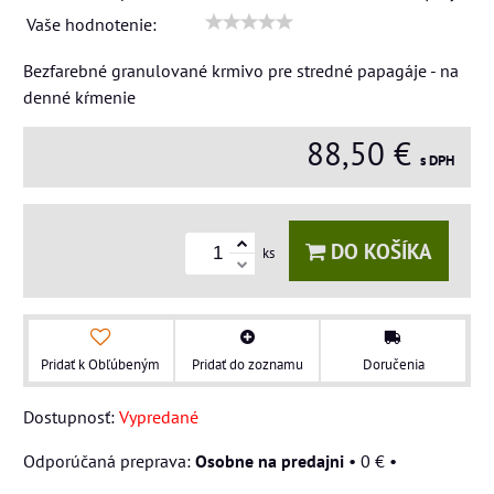
Vaše hodnotenie:
Bezfarebné granulované krmivo pre stredné papagáje - na
denné kŕmenie
88,50 €
s DPH
DO KOŠÍKA
ks
Pridať k Obľúbeným
Pridať do zoznamu
Doručenia
Dostupnosť:
Vypredané
Osobne na predajni
•
0 €
•