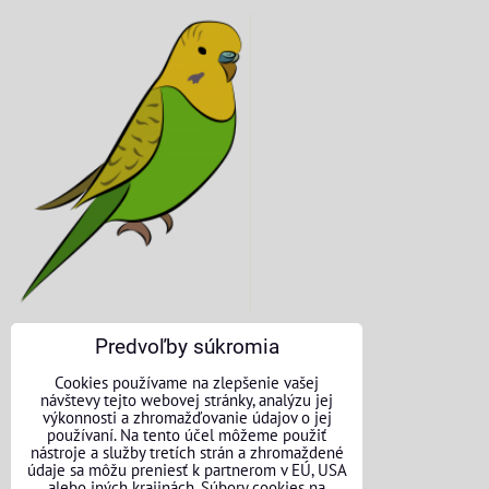
Predvoľby súkromia
KONTAKTNÉ ÚDAJE
Cookies používame na zlepšenie vašej
návštevy tejto webovej stránky, analýzu jej
O nás
výkonnosti a zhromažďovanie údajov o jej
používaní. Na tento účel môžeme použiť
nástroje a služby tretích strán a zhromaždené
Kontakt
údaje sa môžu preniesť k partnerom v EÚ, USA
alebo iných krajinách. Súbory cookies na