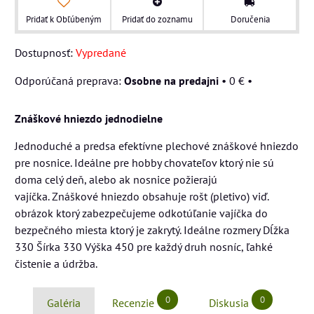
Pridať k Obľúbeným
Pridať do zoznamu
Doručenia
Dostupnosť:
Vypredané
Osobne na predajni
•
0 €
•
Znáškové hniezdo jednodielne
Jednoduché a predsa efektívne plechové znáškové hniezdo
pre nosnice. Ideálne pre hobby chovateľov ktorý nie sú
doma celý deň, alebo ak nosnice požierajú
vajíčka. Znáškové hniezdo obsahuje rošt (pletivo) viď.
obrázok ktorý zabezpečujeme odkotúľanie vajíčka do
bezpečného miesta ktorý je zakrytý. Ideálne rozmery Dĺžka
330 Šírka 330 Výška 450 pre každý druh nosníc, ľahké
čistenie a údržba.
0
0
Galéria
Recenzie
Diskusia