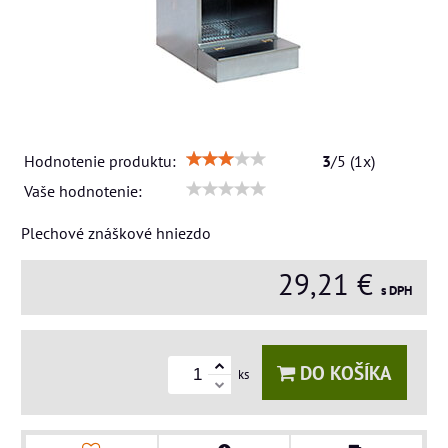
Hodnotenie produktu:
3
/
5
(
1
x)
Vaše hodnotenie:
Plechové znáškové hniezdo
29,21 €
s DPH
DO KOŠÍKA
ks