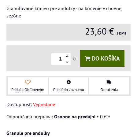
Granulované krmivo pre andulky - na kŕmenie v chovnej
sezóne
23,60 €
s DPH
DO KOŠÍKA
ks
Pridať k Obľúbeným
Pridať do zoznamu
Doručenia
Dostupnosť:
Vypredané
Osobne na predajni
•
0 €
•
Granule pre andulky