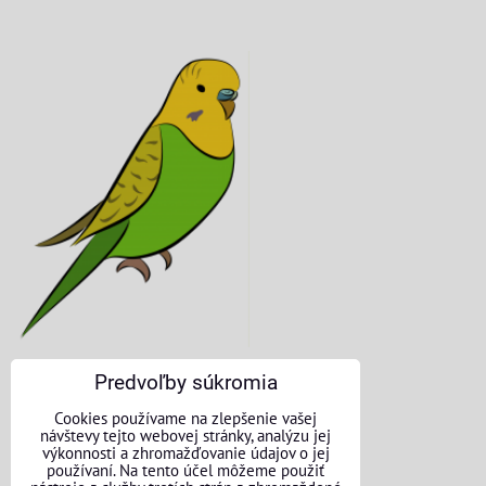
Predvoľby súkromia
KONTAKTNÉ ÚDAJE
Cookies používame na zlepšenie vašej
návštevy tejto webovej stránky, analýzu jej
O nás
výkonnosti a zhromažďovanie údajov o jej
používaní. Na tento účel môžeme použiť