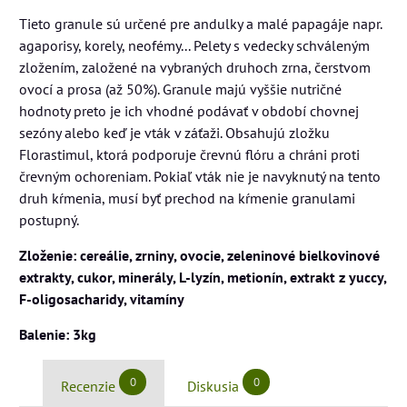
Tieto granule sú určené pre andulky a malé papagáje napr.
agaporisy, korely, neofémy... Pelety s vedecky schváleným
zložením, založené na vybraných druhoch zrna, čerstvom
ovocí a prosa (až 50%). Granule majú vyššie nutričné
hodnoty preto je ich vhodné podávať v období chovnej
sezóny alebo keď je vták v záťaži. Obsahujú zložku
Florastimul, ktorá podporuje črevnú flóru a chráni proti
črevným ochoreniam. Pokiaľ vták nie je navyknutý na tento
druh kŕmenia, musí byť prechod na kŕmenie granulami
postupný.
Zloženie: cereálie, zrniny, ovocie, zeleninové bielkovinové
extrakty, cukor, minerály, L-lyzín, metionín, extrakt z yuccy,
F-oligosacharidy, vitamíny
Balenie: 3kg
0
0
Recenzie
Diskusia