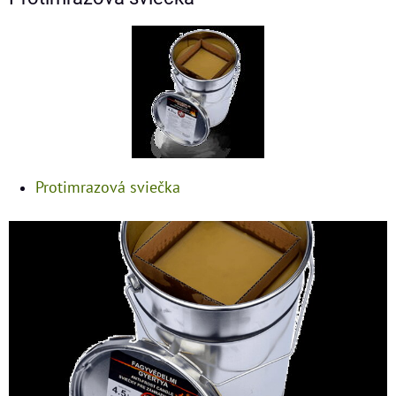
Protimrazová sviečka