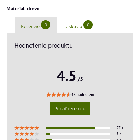
Materiál: drevo
0
0
Recenzie
Diskusia
Hodnotenie produktu
4.5
/5
48 hodnotení
Pridať recenziu
37 x
3 x
5 x