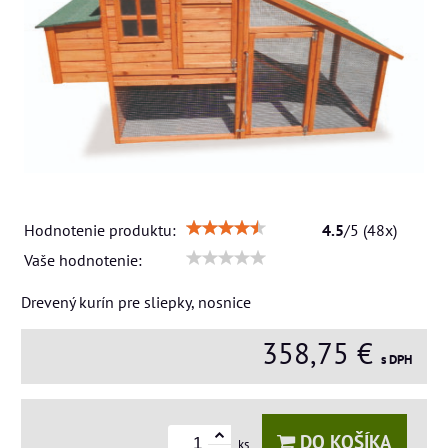
Hodnotenie produktu:
4.5
/
5
(
48
x)
Vaše hodnotenie:
Drevený kurín pre sliepky, nosnice
358,75 €
s DPH
DO KOŠÍKA
ks