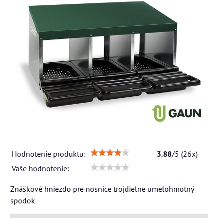
Hodnotenie produktu:
3.88
/
5
(
26
x)
Vaše hodnotenie:
Znáškové hniezdo pre nosnice trojdielne umelohmotný
spodok