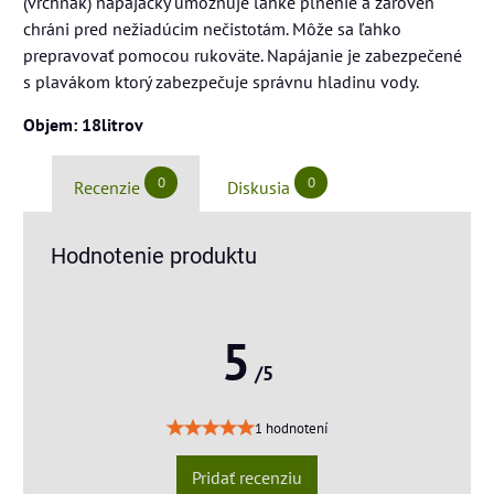
(vrchnák) napájačky umožňuje ľahké plnenie a zároveň
chráni pred nežiadúcim nečistotám. Môže sa ľahko
prepravovať pomocou rukoväte. Napájanie je zabezpečené
s plavákom ktorý zabezpečuje správnu hladinu vody.
Objem: 18litrov
0
0
Recenzie
Diskusia
Hodnotenie produktu
5
/5
1 hodnotení
Pridať recenziu