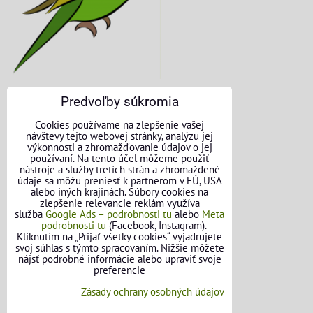
Predvoľby súkromia
KONTAKTNÉ ÚDAJE
Cookies používame na zlepšenie vašej
návštevy tejto webovej stránky, analýzu jej
O nás
výkonnosti a zhromažďovanie údajov o jej
používaní. Na tento účel môžeme použiť
nástroje a služby tretích strán a zhromaždené
Kontakt
údaje sa môžu preniesť k partnerom v EÚ, USA
alebo iných krajinách. Súbory cookies na
Požičovňa náradia
zlepšenie relevancie reklám využíva
služba
Google Ads – podrobnosti tu
alebo
Meta
– podrobnosti tu
(Facebook, Instagram).
Názory našich zákazníkov
Kliknutím na „Prijať všetky cookies“ vyjadrujete
svoj súhlas s týmto spracovaním. Nižšie môžete
Mapa stránok
nájsť podrobné informácie alebo upraviť svoje
preferencie
SLEDUJTE NÁS
Zásady ochrany osobných údajov