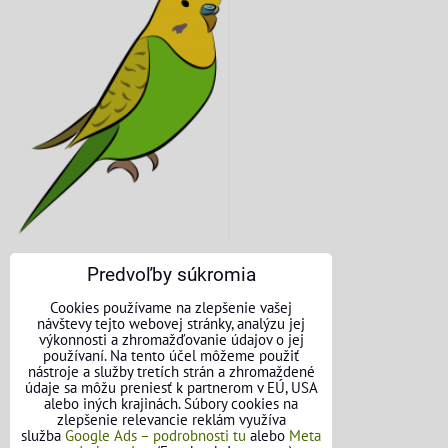
Predvoľby súkromia
KONTAKTNÉ ÚDAJE
Cookies používame na zlepšenie vašej
návštevy tejto webovej stránky, analýzu jej
O nás
výkonnosti a zhromažďovanie údajov o jej
používaní. Na tento účel môžeme použiť
nástroje a služby tretích strán a zhromaždené
Kontakt
údaje sa môžu preniesť k partnerom v EÚ, USA
alebo iných krajinách. Súbory cookies na
Požičovňa náradia
zlepšenie relevancie reklám využíva
služba
Google Ads – podrobnosti tu
alebo
Meta