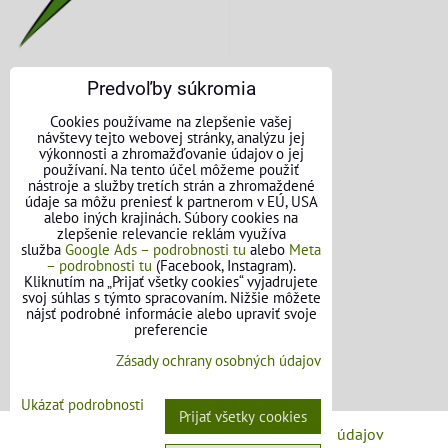
Predvoľby súkromia
KONTAKTNÉ ÚDAJE
Cookies používame na zlepšenie vašej
návštevy tejto webovej stránky, analýzu jej
O nás
výkonnosti a zhromažďovanie údajov o jej
používaní. Na tento účel môžeme použiť
nástroje a služby tretích strán a zhromaždené
Kontakt
údaje sa môžu preniesť k partnerom v EÚ, USA
alebo iných krajinách. Súbory cookies na
Požičovňa náradia
zlepšenie relevancie reklám využíva
služba
Google Ads – podrobnosti tu
alebo
Meta
– podrobnosti tu
(Facebook, Instagram).
Názory našich zákazníkov
Kliknutím na „Prijať všetky cookies“ vyjadrujete
svoj súhlas s týmto spracovaním. Nižšie môžete
Mapa stránok
nájsť podrobné informácie alebo upraviť svoje
preferencie
SLEDUJTE NÁS
Zásady ochrany osobných údajov
Facebook
Ukázať podrobnosti
Prijať všetky cookies
Predvoľby súkromia
Zásady ochrany osobných údajov