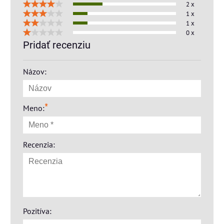
2 x
1 x
1 x
0 x
Pridať recenziu
Názov:
*
Meno:
Recenzia:
Pozitíva: