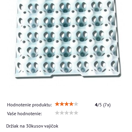
Hodnotenie produktu:
4
/
5
(
7
x)
Vaše hodnotenie:
Držiak na 30kusov vajíčok