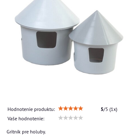
Hodnotenie produktu:
5
/
5
(
1
x)
Vaše hodnotenie:
Gritník pre holuby.