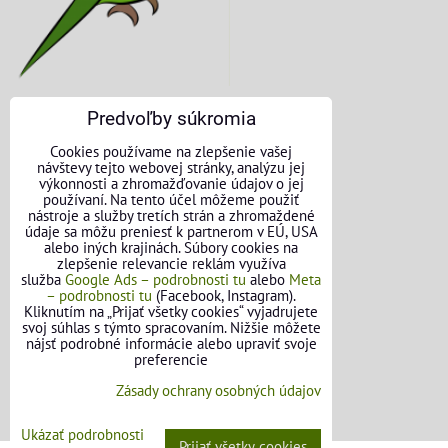
Predvoľby súkromia
KONTAKTNÉ ÚDAJE
Cookies používame na zlepšenie vašej
návštevy tejto webovej stránky, analýzu jej
O nás
výkonnosti a zhromažďovanie údajov o jej
používaní. Na tento účel môžeme použiť
nástroje a služby tretích strán a zhromaždené
Kontakt
údaje sa môžu preniesť k partnerom v EÚ, USA
alebo iných krajinách. Súbory cookies na
Požičovňa náradia
zlepšenie relevancie reklám využíva
služba
Google Ads – podrobnosti tu
alebo
Meta
– podrobnosti tu
(Facebook, Instagram).
Názory našich zákazníkov
Kliknutím na „Prijať všetky cookies“ vyjadrujete
svoj súhlas s týmto spracovaním. Nižšie môžete
Mapa stránok
nájsť podrobné informácie alebo upraviť svoje
preferencie
SLEDUJTE NÁS
Zásady ochrany osobných údajov
Facebook
Ukázať podrobnosti
Prijať všetky cookies