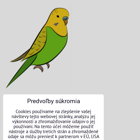
Predvoľby súkromia
KONTAKTNÉ ÚDAJE
Cookies používame na zlepšenie vašej
návštevy tejto webovej stránky, analýzu jej
O nás
výkonnosti a zhromažďovanie údajov o jej
používaní. Na tento účel môžeme použiť
nástroje a služby tretích strán a zhromaždené
Kontakt
údaje sa môžu preniesť k partnerom v EÚ, USA