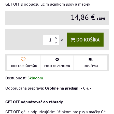
GET OFF s odpudzujúcim účinkom psov a mačiek
14,86 €
s DPH
DO KOŠÍKA
ks
Pridať k Obľúbeným
Pridať do zoznamu
Doručenia
Dostupnosť:
Skladom
Osobne na predajni
•
0 €
•
GET OFF odpudzovač do záhrady
GET OFF gél s odpudzujúcim účinkom pre psy a mačky. Gél