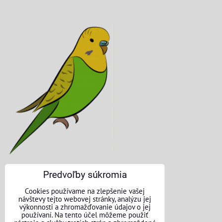
Predvoľby súkromia
KONTAKTNÉ ÚDAJE
Cookies používame na zlepšenie vašej
návštevy tejto webovej stránky, analýzu jej
O nás
výkonnosti a zhromažďovanie údajov o jej
používaní. Na tento účel môžeme použiť