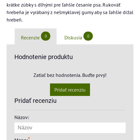
krátke zúbky s dlhými pre ľahšie česanie psa. Rukoväť
hrebeňa je vyrábaný z nešmyklavej gumy aby sa ľahšie držal
hrebeň.
0
0
Recenzie
Diskusia
Hodnotenie produktu
Zatiaľ bez hodnotenia. Buďte prvý!
Pridať recenziu
Pridať recenziu
Názov:
*
Meno: