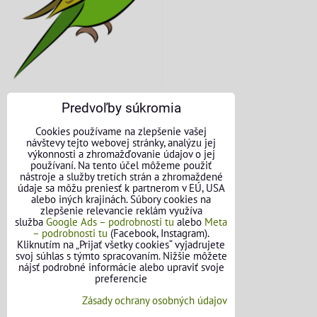
Predvoľby súkromia
KONTAKTNÉ ÚDAJE
Cookies používame na zlepšenie vašej
návštevy tejto webovej stránky, analýzu jej
O nás
výkonnosti a zhromažďovanie údajov o jej
používaní. Na tento účel môžeme použiť
nástroje a služby tretích strán a zhromaždené
Kontakt
údaje sa môžu preniesť k partnerom v EÚ, USA
alebo iných krajinách. Súbory cookies na
Požičovňa náradia
zlepšenie relevancie reklám využíva
služba
Google Ads – podrobnosti tu
alebo
Meta
– podrobnosti tu
(Facebook, Instagram).
Názory našich zákazníkov
Kliknutím na „Prijať všetky cookies“ vyjadrujete
svoj súhlas s týmto spracovaním. Nižšie môžete
Mapa stránok
nájsť podrobné informácie alebo upraviť svoje
preferencie
SLEDUJTE NÁS
Zásady ochrany osobných údajov