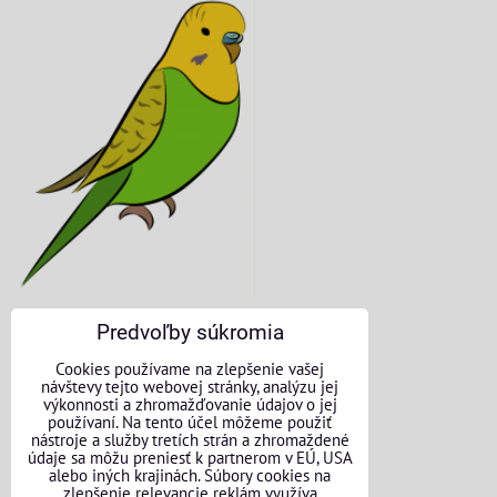
Predvoľby súkromia
KONTAKTNÉ ÚDAJE
Cookies používame na zlepšenie vašej
návštevy tejto webovej stránky, analýzu jej
O nás
výkonnosti a zhromažďovanie údajov o jej
používaní. Na tento účel môžeme použiť
nástroje a služby tretích strán a zhromaždené
Kontakt
údaje sa môžu preniesť k partnerom v EÚ, USA
alebo iných krajinách. Súbory cookies na
Požičovňa náradia
zlepšenie relevancie reklám využíva