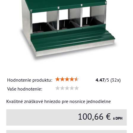
Hodnotenie produktu:
4.47
/
5
(
32
x)
Vaše hodnotenie:
Kvalitné znáškové hniezdo pre nosnice jednodielne
100,66 €
s DPH