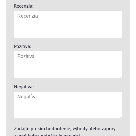
Recenzia:
Pozitíva:
Negatíva:
Zadajte prosím hodnotenie, výhody alebo zápory -
aspoň jedna položka je povinná.