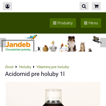
Produkty
Menu
Úvod
Holuby
Vitamíny pre holuby
Acidomid pre holuby 1l