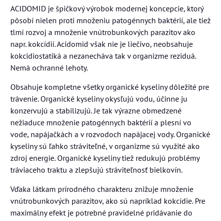
ACIDOMID je špičkový výrobok modernej koncepcie, ktorý
pôsobí nielen proti množeniu patogénnych baktérií, ale tiež
tlmí rozvoj a množenie vnútrobunkových parazitov ako
napr. kokcídií. Acidomid však nie je liečivo, neobsahuje
kokcidiostatiká a nezanecháva tak v organizme reziduá.
Nemá ochranné lehoty.
Obsahuje kompletne všetky organické kyseliny dôležité pre
trávenie. Organické kyseliny okysľujú vodu, účinne ju
konzervujú a stabilizujú. Je tak výrazne obmedzené
nežiaduce množenie patogénnych baktérií a plesní vo
vode, napájačkách a v rozvodoch napájacej vody. Organické
kyseliny sú ľahko stráviteľné, v organizme sú využité ako
zdroj energie. Organické kyseliny tiež redukujú problémy
tráviaceho traktu a zlepšujú stráviteľnosť bielkovín.
Vďaka látkam prírodného charakteru znižuje množenie
vnútrobunkových parazitov, ako sú napríklad kokcídie. Pre
maximálny efekt je potrebné pravidelné pridávanie do