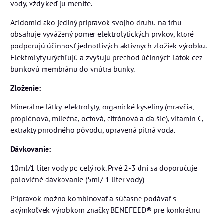
vody, vždy keď ju meníte.
Acidomid ako jediný prípravok svojho druhu na trhu
obsahuje vyvážený pomer elektrolytických prvkov, ktoré
podporujú účinnosť jednotlivých aktívnych zložiek výrobku.
Elektrolyty urýchľujú a zvyšujú prechod účinných látok cez
bunkovú membránu do vnútra bunky.
Zloženie:
Minerálne látky, elektrolyty, organické kyseliny (mravčia,
propiónová, mliečna, octová, citrónová a ďalšie), vitamín C,
extrakty prírodného pôvodu, upravená pitná voda.
Dávkovanie:
10ml/1 liter vody po celý rok. Prvé 2-3 dni sa doporučuje
polovičné dávkovanie (5ml/ 1 liter vody)
Prípravok možno kombinovať a súčasne podávať s
akýmkoľvek výrobkom značky BENEFEED® pre konkrétnu