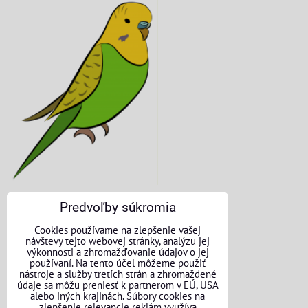
Predvoľby súkromia
KONTAKTNÉ ÚDAJE
Cookies používame na zlepšenie vašej
návštevy tejto webovej stránky, analýzu jej
O nás
výkonnosti a zhromažďovanie údajov o jej
používaní. Na tento účel môžeme použiť
nástroje a služby tretích strán a zhromaždené
Kontakt
údaje sa môžu preniesť k partnerom v EÚ, USA
alebo iných krajinách. Súbory cookies na
Požičovňa náradia
zlepšenie relevancie reklám využíva